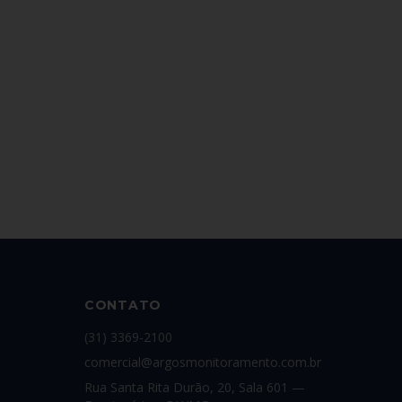
CONTATO
(31) 3369-2100
comercial@argosmonitoramento.com.br
Rua Santa Rita Durão, 20, Sala 601 —