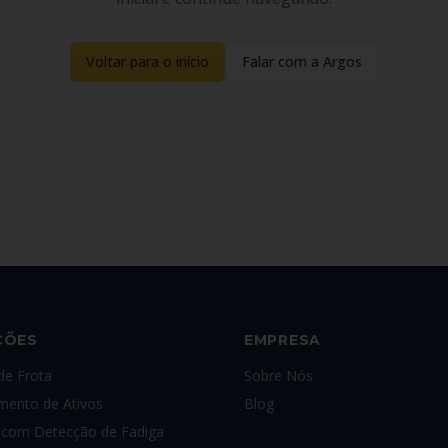
Voltar para o início
Falar com a Argos
ÇÕES
EMPRESA
de Frota
Sobre Nós
mento de Ativos
Blog
com Detecção de Fadiga