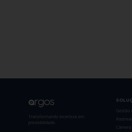
SOLU
Gestão 
Transformando incerteza em
Rastrea
previsibilidade.
Câmera 