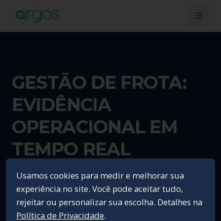
GESTÃO DE FROTA:
EVIDÊNCIA
OPERACIONAL EM
TEMPO REAL
Usamos cookies para medir e melhorar sua
Para empresas de limpeza urbana, logística e
experiência no site. Você pode aceitar tudo,
transporte que precisam comprovar
rejeitar ou personalizar sua escolha. Detalhes na
resultado — não só registrar localização.
Política de Privacidade
.