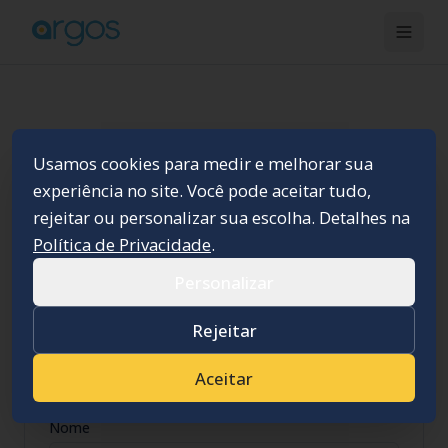
EM BREVE: CONTEÚDO
Usamos cookies para medir e melhorar sua
experiência no site. Você pode aceitar tudo,
PARA GESTORES
rejeitar ou personalizar sua escolha. Detalhes na
OPERACIONAIS
Política de Privacidade
.
Estamos preparando artigos sobre gestão de frota,
Personalizar
controle de rotas, redução de custos operacionais e
muito mais.
Rejeitar
Aceitar
Nome